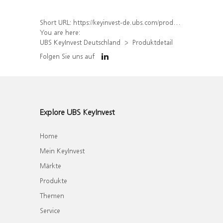
Short URL:
https://keyinvest-de.ubs.com/produkt/detail/index/isin/DE000WA5LHH7
You are here:
UBS KeyInvest Deutschland
Produktdetail
Folgen Sie uns auf
Explore UBS KeyInvest
Home
Mein KeyInvest
Märkte
Produkte
Themen
Service