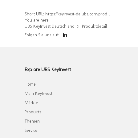
Short URL:
https://keyinvest-de.ubs.com/produkt/detail/index/isin/DE000WA5LH85
You are here:
UBS KeyInvest Deutschland
Produktdetail
Folgen Sie uns auf
Explore UBS KeyInvest
Home
Mein KeyInvest
Märkte
Produkte
Themen
Service