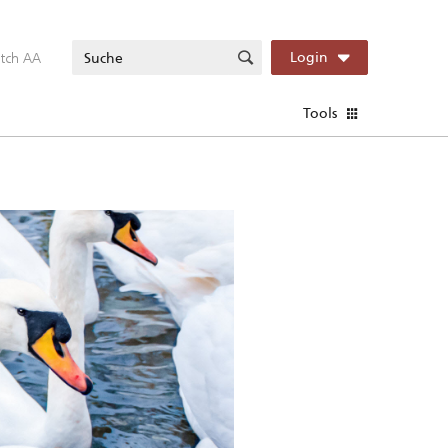
itch AA
Login
Tools