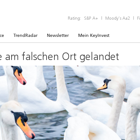
Rating:
S&P A+
|
Moody’s Aa2
|
F
ice
TrendRadar
Newsletter
Mein KeyInvest
e am falschen Ort gelandet