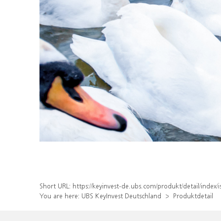
Short URL:
https://keyinvest-de.ubs.com/produkt/detail/inde
You are here:
UBS KeyInvest Deutschland
Produktdetail