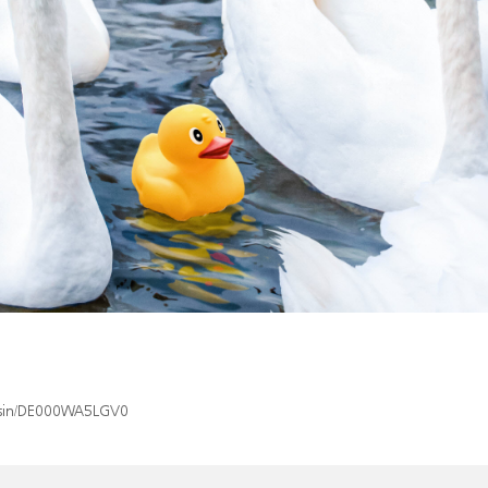
x/isin/DE000WA5LGV0