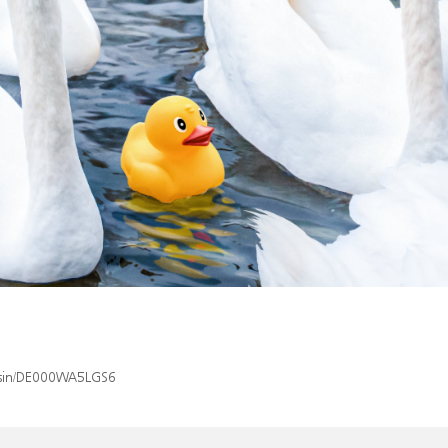
x/isin/DE000WA5LGS6