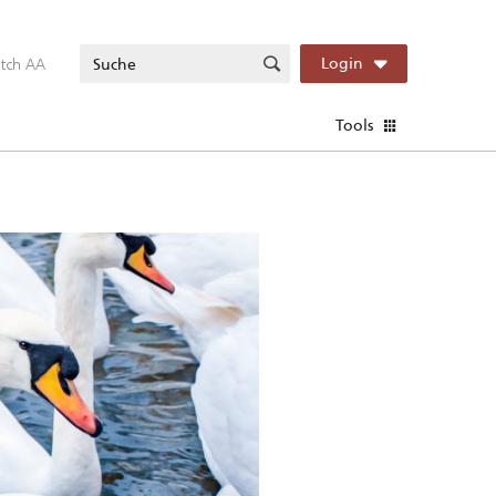
itch AA
Login
Tools