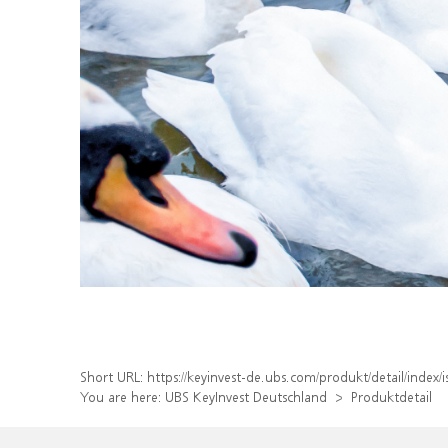
Short URL:
https://keyinvest-de.ubs.com/produkt/detail/inde
You are here:
UBS KeyInvest Deutschland
Produktdetail