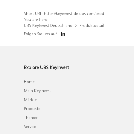
Short URL:
https://keyinvest-de.ubs.com/produkt/detail/index/isin/DE000WA5LGM9
You are here:
UBS KeyInvest Deutschland
Produktdetail
Folgen Sie uns auf
Explore UBS KeyInvest
Home
Mein KeyInvest
Märkte
Produkte
Themen
Service