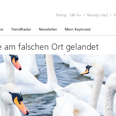
Rating:
S&P A+
|
Moody’s Aa2
|
F
ice
TrendRadar
Newsletter
Mein KeyInvest
e am falschen Ort gelandet