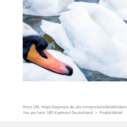
Short URL:
https://keyinvest-de.ubs.com/produkt/detail/inde
You are here:
UBS KeyInvest Deutschland
Produktdetail