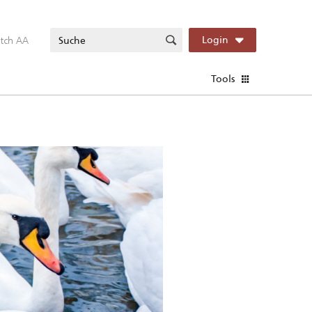
itch AA
Login
Tools