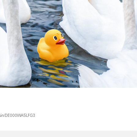
x/isin/DE000WA5LFG3