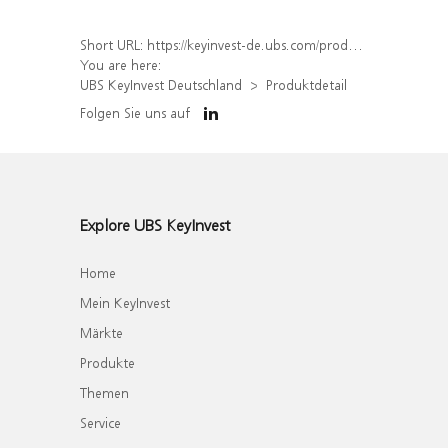
Short URL:
https://keyinvest-de.ubs.com/produkt/detail/index/isin/DE000WA5LER3
You are here:
UBS KeyInvest Deutschland
Produktdetail
Folgen Sie uns auf
Explore UBS KeyInvest
Home
Mein KeyInvest
Märkte
Produkte
Themen
Service