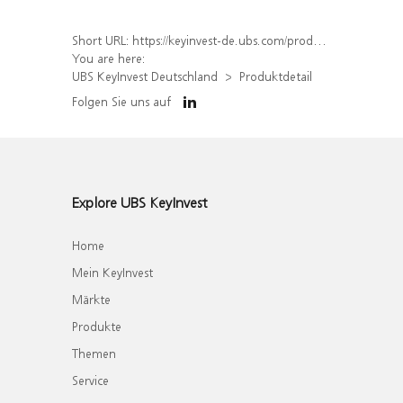
Short URL:
https://keyinvest-de.ubs.com/produkt/detail/index/isin/DE000WA5LBY5
You are here:
UBS KeyInvest Deutschland
Produktdetail
Folgen Sie uns auf
Explore UBS KeyInvest
Home
Mein KeyInvest
Märkte
Produkte
Themen
Service