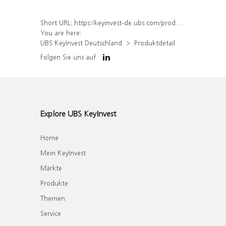
Short URL:
https://keyinvest-de.ubs.com/produkt/detail/index/isin/DE000WA5LA66
You are here:
UBS KeyInvest Deutschland
Produktdetail
Folgen Sie uns auf
Explore UBS KeyInvest
Home
Mein KeyInvest
Märkte
Produkte
Themen
Service