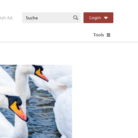
itch AA
Login
Tools