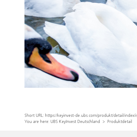
Short URL:
https://keyinvest-de.ubs.com/produkt/detail/inde
You are here:
UBS KeyInvest Deutschland
Produktdetail