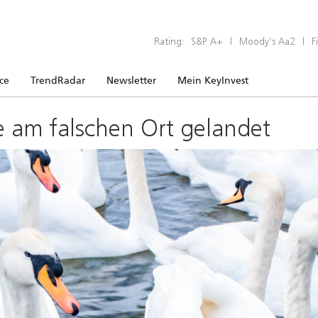
Rating:
S&P A+
|
Moody’s Aa2
|
F
ice
TrendRadar
Newsletter
Mein KeyInvest
e am falschen Ort gelandet