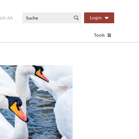
itch AA
Login
Tools