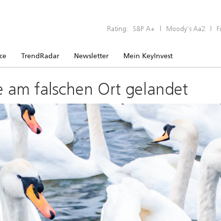
Rating:
S&P A+
|
Moody’s Aa2
|
F
ice
TrendRadar
Newsletter
Mein KeyInvest
e am falschen Ort gelandet