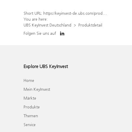
Short URL:
https://keyinvest-de.ubs.com/produkt/detail/index/isin/DE000WA5KQ28
You are here:
UBS KeyInvest Deutschland
Produktdetail
Folgen Sie uns auf
Explore UBS KeyInvest
Home
Mein KeyInvest
Märkte
Produkte
Themen
Service