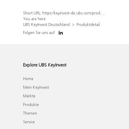
Short URL:
https://keyinvest-de.ubs.com/produkt/detail/index/isin/DE000WA5KNU0
You are here:
UBS KeyInvest Deutschland
Produktdetail
Folgen Sie uns auf
Explore UBS KeyInvest
Home
Mein KeyInvest
Märkte
Produkte
Themen
Service