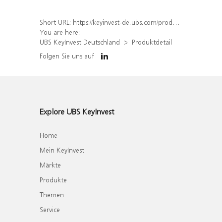
Short URL:
https://keyinvest-de.ubs.com/produkt/detail/index/isin/DE000WA5KKQ4
You are here:
UBS KeyInvest Deutschland
Produktdetail
Folgen Sie uns auf
Explore UBS KeyInvest
Home
Mein KeyInvest
Märkte
Produkte
Themen
Service