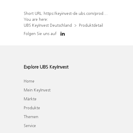
Short URL:
https://keyinvest-de.ubs.com/produkt/detail/index/isin/DE000WA5KK73
You are here:
UBS KeyInvest Deutschland
Produktdetail
Folgen Sie uns auf
Explore UBS KeyInvest
Home
Mein KeyInvest
Märkte
Produkte
Themen
Service