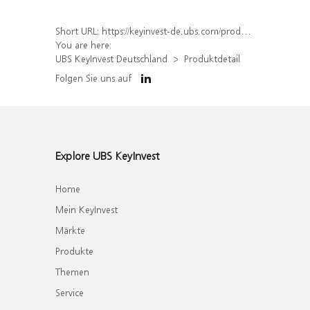
Short URL:
https://keyinvest-de.ubs.com/produkt/detail/index/isin/DE000WA5KJM5
You are here:
UBS KeyInvest Deutschland
Produktdetail
Folgen Sie uns auf
Explore UBS KeyInvest
Home
Mein KeyInvest
Märkte
Produkte
Themen
Service