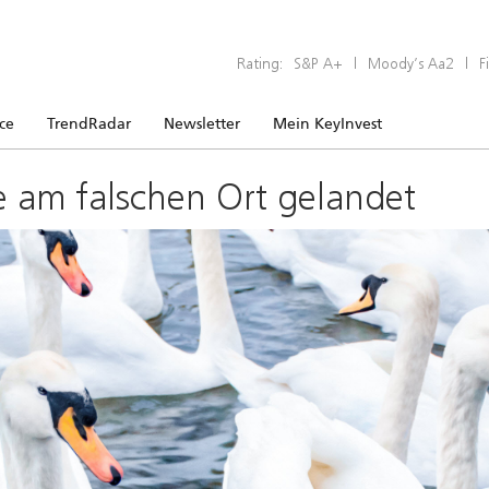
Rating:
S&P A+
|
Moody’s Aa2
|
F
ice
TrendRadar
Newsletter
Mein KeyInvest
e am falschen Ort gelandet