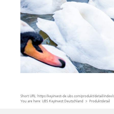
Short URL:
https://keyinvest-de.ubs.com/produkt/detail/inde
You are here:
UBS KeyInvest Deutschland
Produktdetail