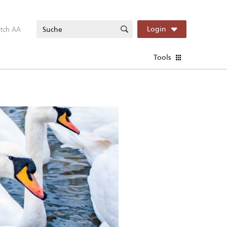
itch AA
Login
Tools