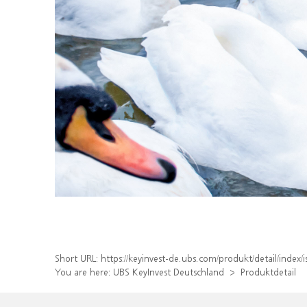
Short URL:
https://keyinvest-de.ubs.com/produkt/detail/inde
You are here:
UBS KeyInvest Deutschland
Produktdetail