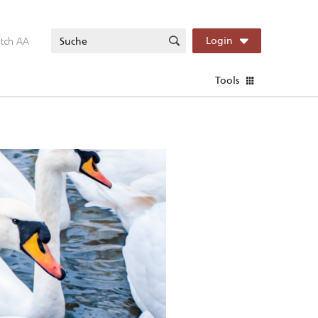
itch AA
Login
Tools