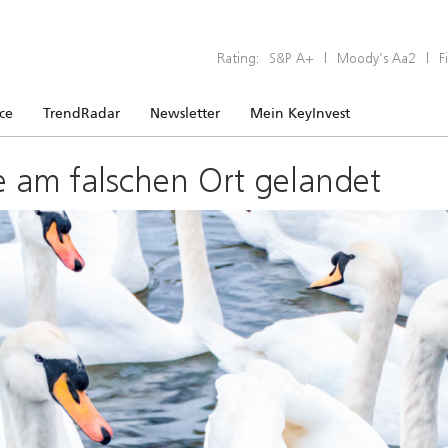
Rating:
S&P A+
|
Moody’s Aa2
|
F
ice
TrendRadar
Newsletter
Mein KeyInvest
e am falschen Ort gelandet