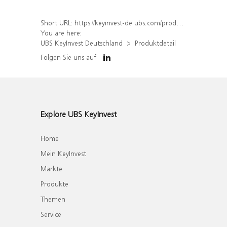
Short URL:
https://keyinvest-de.ubs.com/produkt/detail/index/isin/DE000WA5K0E3
You are here:
UBS KeyInvest Deutschland
Produktdetail
Folgen Sie uns auf
Explore UBS KeyInvest
Home
Mein KeyInvest
Märkte
Produkte
Themen
Service