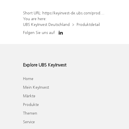
Short URL:
https://keyinvest-de.ubs.com/produkt/detail/index/isin/DE000WA5JWL2
You are here:
UBS KeyInvest Deutschland
Produktdetail
Folgen Sie uns auf
Explore UBS KeyInvest
Home
Mein KeyInvest
Märkte
Produkte
Themen
Service