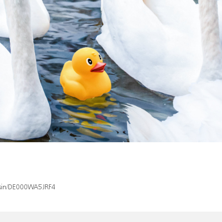
x/isin/DE000WA5JRF4