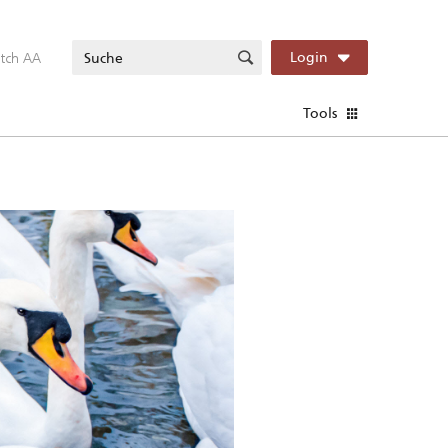
itch AA
Login
Tools