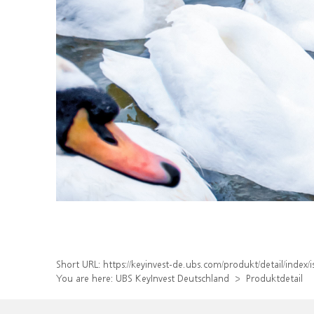
Short URL:
https://keyinvest-de.ubs.com/produkt/detail/inde
You are here:
UBS KeyInvest Deutschland
Produktdetail