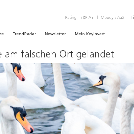
Rating:
S&P A+
|
Moody’s Aa2
|
F
ice
TrendRadar
Newsletter
Mein KeyInvest
e am falschen Ort gelandet