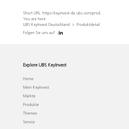
Short URL:
https://keyinvest-de.ubs.com/produkt/detail/index/isin/DE000WA5JDA5
You are here:
UBS KeyInvest Deutschland
Produktdetail
Folgen Sie uns auf
Explore UBS KeyInvest
Home
Mein KeyInvest
Märkte
Produkte
Themen
Service