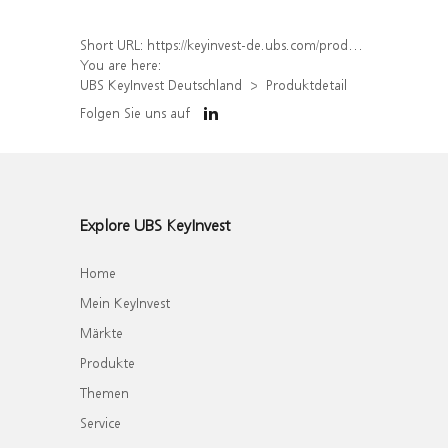
Short URL:
https://keyinvest-de.ubs.com/produkt/detail/index/isin/DE000WA5JAV7
You are here:
UBS KeyInvest Deutschland
Produktdetail
Folgen Sie uns auf
Explore UBS KeyInvest
Home
Mein KeyInvest
Märkte
Produkte
Themen
Service