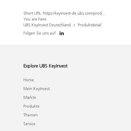
Short URL:
https://keyinvest-de.ubs.com/produkt/detail/index/isin/DE000WA5JAT1
You are here:
UBS KeyInvest Deutschland
Produktdetail
Folgen Sie uns auf
Explore UBS KeyInvest
Home
Mein KeyInvest
Märkte
Produkte
Themen
Service