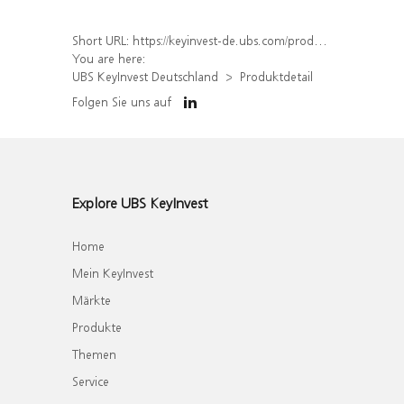
Short URL:
https://keyinvest-de.ubs.com/produkt/detail/index/isin/DE000WA5JAQ7
You are here:
UBS KeyInvest Deutschland
Produktdetail
Folgen Sie uns auf
Explore UBS KeyInvest
Home
Mein KeyInvest
Märkte
Produkte
Themen
Service