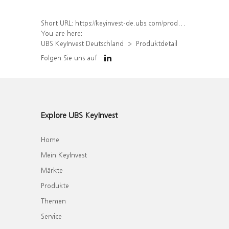
Short URL:
https://keyinvest-de.ubs.com/produkt/detail/index/isin/DE000WA5JAN4
You are here:
UBS KeyInvest Deutschland
Produktdetail
Folgen Sie uns auf
Explore UBS KeyInvest
Home
Mein KeyInvest
Märkte
Produkte
Themen
Service