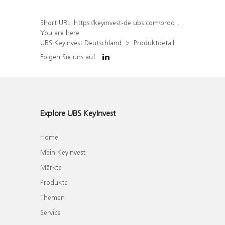
Short URL:
https://keyinvest-de.ubs.com/produkt/detail/index/isin/DE000WA5JAB9
You are here:
UBS KeyInvest Deutschland
Produktdetail
Folgen Sie uns auf
Explore UBS KeyInvest
Home
Mein KeyInvest
Märkte
Produkte
Themen
Service