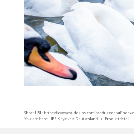
Short URL:
https://keyinvest-de.ubs.com/produkt/detail/inde
You are here:
UBS KeyInvest Deutschland
Produktdetail