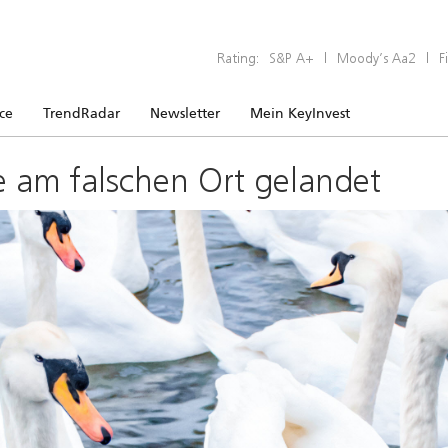
Rating:
S&P A+
|
Moody’s Aa2
|
F
ice
TrendRadar
Newsletter
Mein KeyInvest
e am falschen Ort gelandet