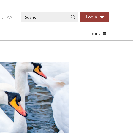
itch AA
Login
Tools