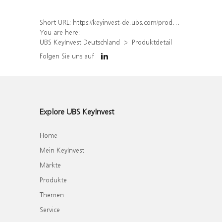
Short URL:
https://keyinvest-de.ubs.com/produkt/detail/index/isin/DE000WA5J8E9
You are here:
UBS KeyInvest Deutschland
Produktdetail
Folgen Sie uns auf
Explore UBS KeyInvest
Home
Mein KeyInvest
Märkte
Produkte
Themen
Service