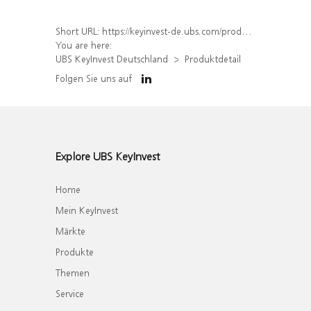
Short URL:
https://keyinvest-de.ubs.com/produkt/detail/index/isin/DE000WA5J7D3
You are here:
UBS KeyInvest Deutschland
Produktdetail
Folgen Sie uns auf
Explore UBS KeyInvest
Home
Mein KeyInvest
Märkte
Produkte
Themen
Service