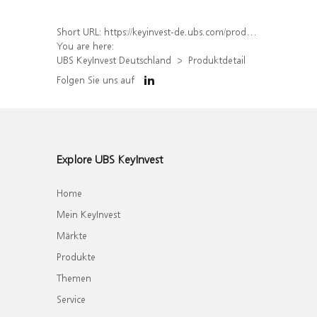
Short URL:
https://keyinvest-de.ubs.com/produkt/detail/index/isin/DE000WA5J7B7
You are here:
UBS KeyInvest Deutschland
Produktdetail
Folgen Sie uns auf
Explore UBS KeyInvest
Home
Mein KeyInvest
Märkte
Produkte
Themen
Service