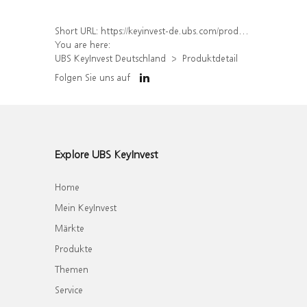
Short URL:
https://keyinvest-de.ubs.com/produkt/detail/index/isin/DE000WA5J623
You are here:
UBS KeyInvest Deutschland
Produktdetail
Folgen Sie uns auf
Explore UBS KeyInvest
Home
Mein KeyInvest
Märkte
Produkte
Themen
Service