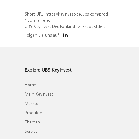
Short URL:
https://keyinvest-de.ubs.com/produkt/detail/index/isin/DE000WA5HP57
You are here:
UBS KeyInvest Deutschland
Produktdetail
Folgen Sie uns auf
Explore UBS KeyInvest
Home
Mein KeyInvest
Märkte
Produkte
Themen
Service