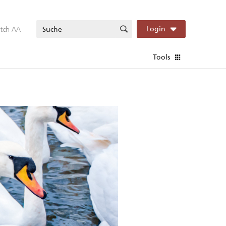
itch AA
Login
Tools