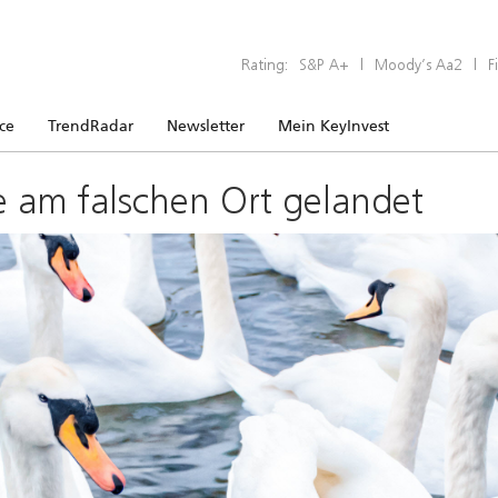
Rating:
S&P A+
|
Moody’s Aa2
|
F
ice
TrendRadar
Newsletter
Mein KeyInvest
e am falschen Ort gelandet