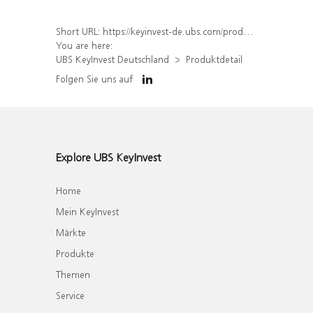
Short URL:
https://keyinvest-de.ubs.com/produkt/detail/index/isin/DE000WA5GZZ1
You are here:
UBS KeyInvest Deutschland
Produktdetail
Folgen Sie uns auf
Explore UBS KeyInvest
Home
Mein KeyInvest
Märkte
Produkte
Themen
Service