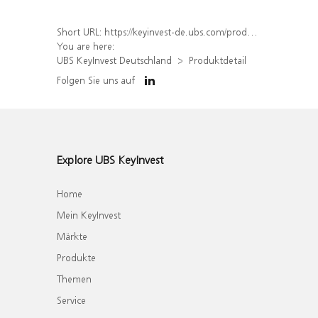
Short URL:
https://keyinvest-de.ubs.com/produkt/detail/index/isin/DE000WA5GZN7
You are here:
UBS KeyInvest Deutschland
Produktdetail
Folgen Sie uns auf
Explore UBS KeyInvest
Home
Mein KeyInvest
Märkte
Produkte
Themen
Service