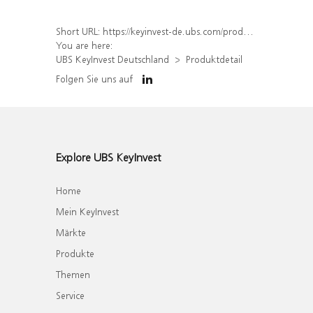
Short URL:
https://keyinvest-de.ubs.com/produkt/detail/index/isin/DE000WA5GZF3
You are here:
UBS KeyInvest Deutschland
Produktdetail
Folgen Sie uns auf
Explore UBS KeyInvest
Home
Mein KeyInvest
Märkte
Produkte
Themen
Service