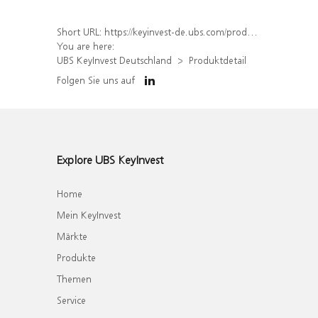
Short URL:
https://keyinvest-de.ubs.com/produkt/detail/index/isin/DE000WA5GSE1
You are here:
UBS KeyInvest Deutschland
Produktdetail
Folgen Sie uns auf
Explore UBS KeyInvest
Home
Mein KeyInvest
Märkte
Produkte
Themen
Service