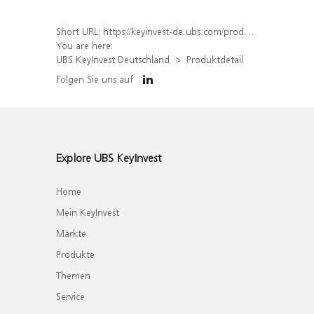
Short URL:
https://keyinvest-de.ubs.com/produkt/detail/index/isin/DE000WA5GBJ6
You are here:
UBS KeyInvest Deutschland
Produktdetail
Folgen Sie uns auf
Explore UBS KeyInvest
Home
Mein KeyInvest
Märkte
Produkte
Themen
Service