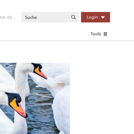
itch AA
Login
Tools