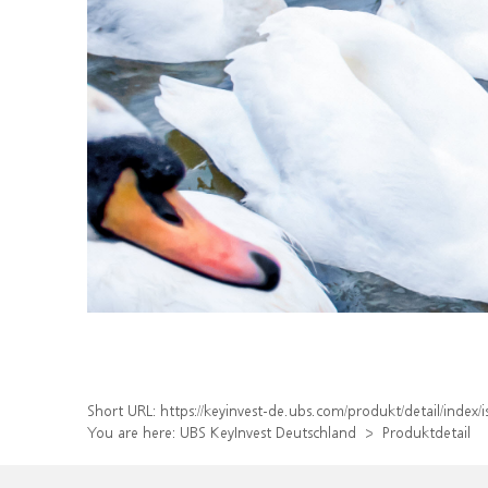
Short URL:
https://keyinvest-de.ubs.com/produkt/detail/inde
You are here:
UBS KeyInvest Deutschland
Produktdetail