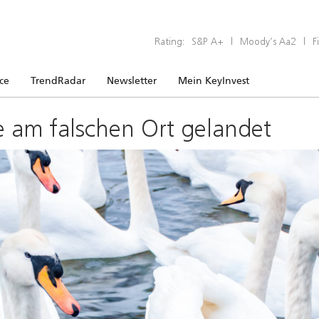
Rating:
S&P A+
|
Moody’s Aa2
|
F
ice
TrendRadar
Newsletter
Mein KeyInvest
e am falschen Ort gelandet