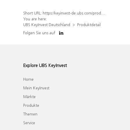
Short URL:
https://keyinvest-de.ubs.com/produkt/detail/index/isin/DE000WA5GAN0
You are here:
UBS KeyInvest Deutschland
Produktdetail
Folgen Sie uns auf
Explore UBS KeyInvest
Home
Mein KeyInvest
Märkte
Produkte
Themen
Service