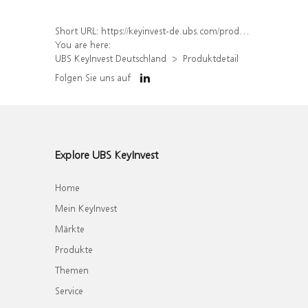
Short URL:
https://keyinvest-de.ubs.com/produkt/detail/index/isin/DE000WA5FFD2
You are here:
UBS KeyInvest Deutschland
Produktdetail
Folgen Sie uns auf
Explore UBS KeyInvest
Home
Mein KeyInvest
Märkte
Produkte
Themen
Service