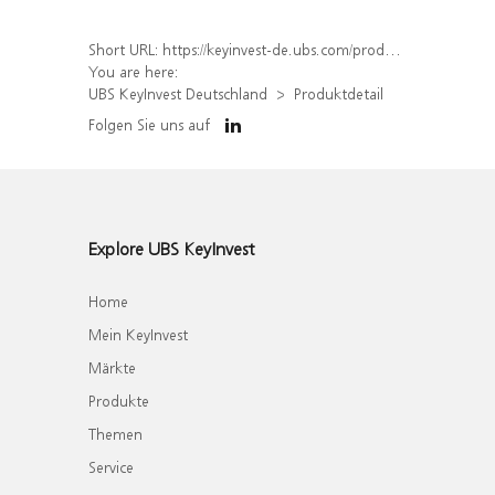
Short URL:
https://keyinvest-de.ubs.com/produkt/detail/index/isin/DE000WA5FFC4
You are here:
UBS KeyInvest Deutschland
Produktdetail
Folgen Sie uns auf
Explore UBS KeyInvest
Home
Mein KeyInvest
Märkte
Produkte
Themen
Service