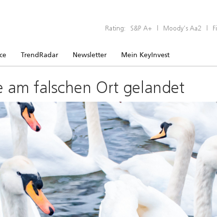
Rating:
S&P A+
|
Moody’s Aa2
|
F
ice
TrendRadar
Newsletter
Mein KeyInvest
e am falschen Ort gelandet