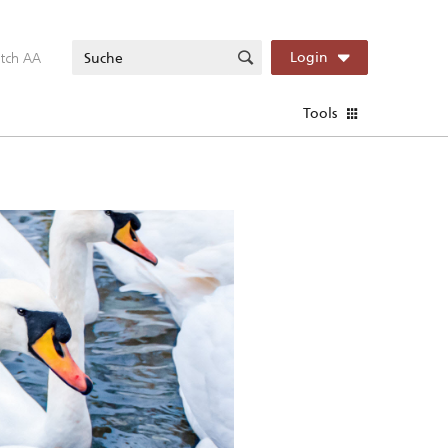
itch AA
Login
Tools