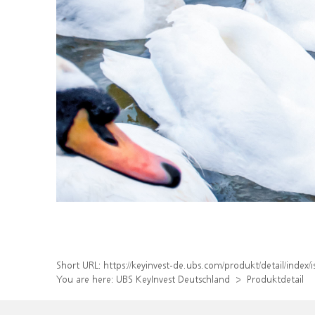
Short URL:
https://keyinvest-de.ubs.com/produkt/detail/inde
You are here:
UBS KeyInvest Deutschland
Produktdetail