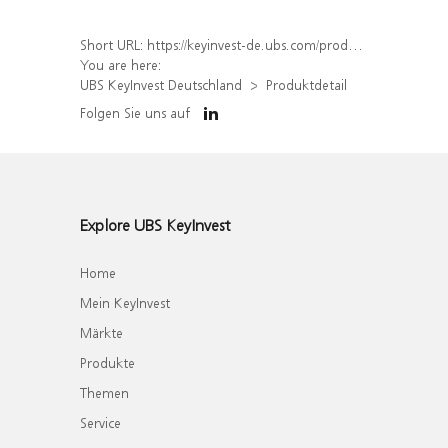
Short URL:
https://keyinvest-de.ubs.com/produkt/detail/index/isin/DE000WA5FC96
You are here:
UBS KeyInvest Deutschland
Produktdetail
Folgen Sie uns auf
Explore UBS KeyInvest
Home
Mein KeyInvest
Märkte
Produkte
Themen
Service