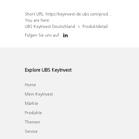
Short URL:
https://keyinvest-de.ubs.com/produkt/detail/index/isin/DE000WA5FC70
You are here:
UBS KeyInvest Deutschland
Produktdetail
Folgen Sie uns auf
Explore UBS KeyInvest
Home
Mein KeyInvest
Märkte
Produkte
Themen
Service