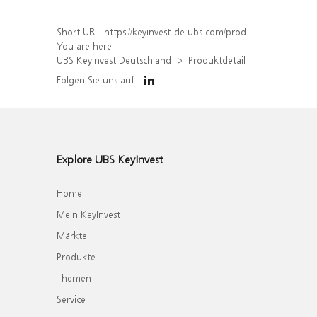
Short URL:
https://keyinvest-de.ubs.com/produkt/detail/index/isin/DE000WA5F738
You are here:
UBS KeyInvest Deutschland
Produktdetail
Folgen Sie uns auf
Explore UBS KeyInvest
Home
Mein KeyInvest
Märkte
Produkte
Themen
Service