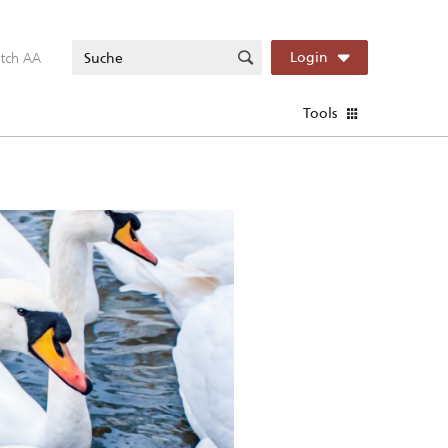
itch AA
Login
Tools