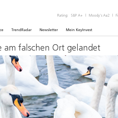
Rating:
S&P A+
|
Moody’s Aa2
|
F
ice
TrendRadar
Newsletter
Mein KeyInvest
e am falschen Ort gelandet