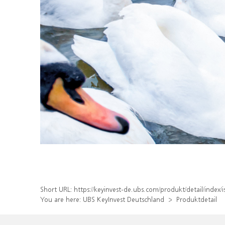
Short URL:
https://keyinvest-de.ubs.com/produkt/detail/inde
You are here:
UBS KeyInvest Deutschland
Produktdetail