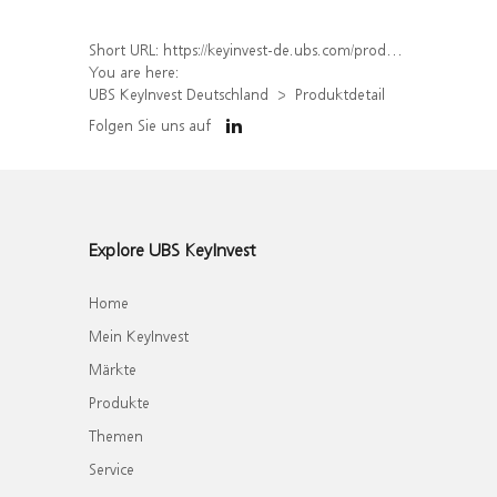
Short URL:
https://keyinvest-de.ubs.com/produkt/detail/index/isin/DE000WA5F6K4
You are here:
UBS KeyInvest Deutschland
Produktdetail
Folgen Sie uns auf
Explore UBS KeyInvest
Home
Mein KeyInvest
Märkte
Produkte
Themen
Service