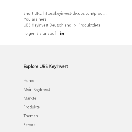
Short URL:
https://keyinvest-de.ubs.com/produkt/detail/index/isin/DE000WA5F654
You are here:
UBS KeyInvest Deutschland
Produktdetail
Folgen Sie uns auf
Explore UBS KeyInvest
Home
Mein KeyInvest
Märkte
Produkte
Themen
Service